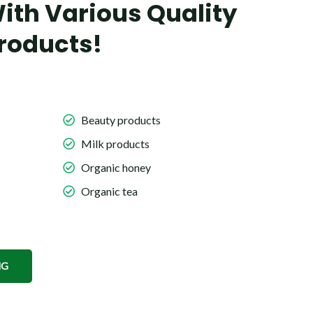
ith Various Quality
roducts!
Beauty products
Milk products
Organic honey
Organic tea
NG