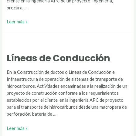
cliente en la ingeniería APC de un proyecto. Ingeniería,
procura, …
Protección
Leer más »
Catódica
Líneas de Conducción
En la Construcción de ductos o Líneas de Conducción e
Infraestructura de operación de sistemas de transporte de
hidrocarburos. Actividades encaminadas a la realización de un
proyecto de construcción conforme a los requerimientos
establecidos por el cliente, en la ingeniería APC de proyecto
para el transporte de hidrocarburos desde una macropera de
perforación, batería de …
Líneas
Leer más »
de