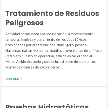
a
Instalaciones
Tratamiento de Residuos
Peligrosos
Actividad encaminada a la recuperación, almacenamiento
temporal, limpieza y tratamiento de residuos tóxicos,
ocasionados por el derrame de Crudo ligero, pesado,
Gasolinas, naftas y/o contaminantes provenientes de un Pozo
Petrolero puesto en operación, a fin de evitar el daño al
Medio Ambiente, suelo y subsuelo, así como de los mantos
acuíferos y causes de escurrideros, …
Tratamiento
Leer más »
de
Residuos
Peligrosos
Pruebas Hidrostáticas